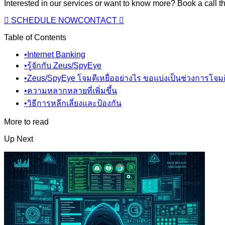
Interested in our services or want to know more? Book a call 
SCHEDULE NOW
CONTACT
Table of Contents
•
Internet Banking
•
รู้จักกับ Zeus/SpyEye
•
Zeus/SpyEye โจมตีเหยื่ออย่างไร ขอแบ่งเป็นช่วงการโจมตีย
•
ความหลากหลายที่เพิ่มขึ้น
•
วิธีการหลีกเลี่ยงและป้องกัน
More to read
Up Next