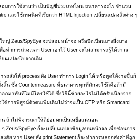
รตรวจสอบการใช้งานว่า เป็นบัญชีประเภทไหน ธนาคารอะไร จำนวน
e และใช้เทคนิคที่เรียกว่า HTML Injection เปลี่ยนแปลงสิ่งต่าง ๆ
ใหญ่ Zeus/SpyEye จะปลอมหน้าจอ หรือบิดเบือนบางสิ่งบาง
ื่อทำการถ่วงเวลา User เอาไว้ User จะไม่สามารถรู้ได้ว่า ณ
ปลี่ยนแปลงไปจากเดิม
่งให้ process ฝั่ง User ทำการ Login ได้ หรือพูดให้ง่ายขึ้นก็
สิ้น ซึ่ง Countermeasure ที่ธนาคารทุกที่มักจะใช้ก็คือถ้ามี
มาทันทีไม่มีใครใช้ได้ ซึ่งวิธีนี้ช่วยอะไรไม่ได้ครับเนื่องจาก
้การพิสูจน์ตัวตนเพิ่มเติมไม่ว่าจะเป็น OTP หรือ Smartcard
แทน ถ้าไม่พิจารณาให้ดีย่อมตกเป็นเหยื่อแน่นอน
 ๆ Zeus/SpyEye ก็จะเปลี่ยนแปลงข้อมูลบนหน้าจอ เพื่อซ่อนการ
สงสัย หาก User สั่ง print Statement ก็จะทำการหลอกส่งค่าที่ถูก