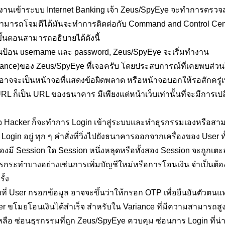
อผู้ใช้งานเข้าระบบ Internet Banking เจ้า Zeus/SpyEye จะทำกา
ye สามารถโจมตีได้มันจะทำการติดต่อกับ Command and Control Centr
ะขั้นตอนสามารถอธิบายได้ดังนี้
กนั้นป้อน username และ password, Zeus/SpyEye จะเริ่มทำงาน
iance)ของ Zeus/SpyEye ที่เจอครับ โดยประสบการณ์ที่เคยพบส่วน
อาจจะเป็นหน้าจอที่แสดงข้อผิดพลาด หรือหน้าจอบอกให้รอสักครู่เพ
URL ก็เป็น URL ของธนาคาร มีเพียงแต่หน้าเว็บเท่านั้นที่จะมีการเ
 Hacker ก็จะทำการ Login เข้าสู่ระบบและทำธุรกรรมเองหรือสามารถสั
gin อยู่ ทุก ๆ คำสั่งที่วิ่งไปยังธนาคารออกจากเครื่องของ User ทั้ง
องมี Session ใด Session หนึ่งหลุดหรือทั้งสอง Session จะถูกเตะออก
ะทำบางอย่างเช่นการเพิ่มบัญชีใหม่หรือการโอนเงิน จำเป็นต้องใช
ั้ง
องที่ User กรอกข้อมูล อาจจะขึ้นว่าให้กรอก OTP เพื่อยืนยันตัวตน
r ขโมยโอนเงินได้สำเร็จ สำหรับใน Variance ที่มีความสามารถสูง
หลือ ซ่อนธุรกรรมที่ถูก Zeus/SpyEye ควบคุม ซ่อนการ Login ที่น่า