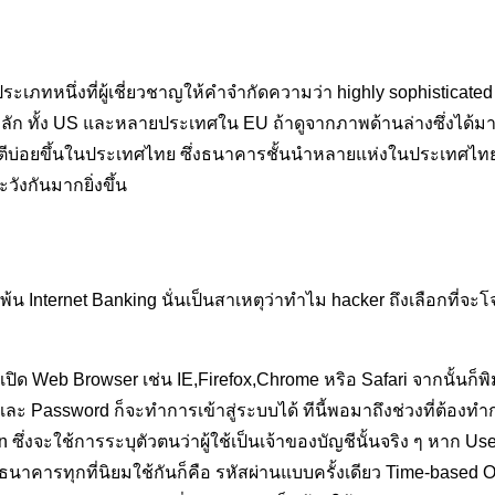
 ประเภทหนึ่งที่ผู้เชี่ยวชาญให้คำจำกัดความว่า highly sophisticat
ลัก ทั้ง US และหลายประเทศใน EU ถ้าดูจากภาพด้านล่างซึ่งได้
มตีบ่อยขึ้นในประเทศไทย ซึ่งธนาคารชั้นนำหลายแห่งในประเทศไทยเค
วังกันมากยิ่งขึ้น
 Internet Banking นั่นเป็นสาเหตุว่าทำไม hacker ถึงเลือกที่จะโจม
เปิด Web Browser เช่น IE,Firefox,Chrome หริอ Safari จากนั้นก็พิ
ะ Password ก็จะทำการเข้าสู่ระบบได้ ทีนี้พอมาถึงช่วงที่ต้องทำก
ation ซึ่งจะใช้การระบุตัวตนว่าผู้ใช้เป็นเจ้าของบัญชีนั้นจริง ๆ
ิ่งที่ธนาคารทุกที่นิยมใช้กันก็คือ รหัสผ่านแบบครั้งเดียว Time-b