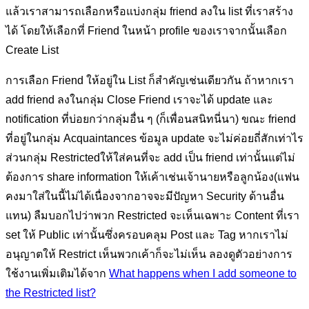
แล้วเราสามารถเลือกหรือแบ่งกลุ่ม friend ลงใน list ที่เราสร้าง
ได้ โดยให้เลือกที่ Friend ในหน้า profile ของเราจากนั้นเลือก
Create List
การเลือก Friend ให้อยู่ใน List ก็สำคัญเช่นเดียวกัน ถ้าหากเรา
add friend ลงในกลุ่ม Close Friend เราจะได้ update และ
notification ที่บ่อยกว่ากลุ่มอื่น ๆ (ก็เพื่อนสนิทนี่นา) ขณะ friend
ที่อยู่ในกลุ่ม Acquaintances ข้อมูล update จะไม่ค่อยถี่สักเท่าไร
ส่วนกลุ่ม Restrictedให้ใส่คนที่จะ add เป็น friend เท่านั้นแต่ไม่
ต้องการ share information ให้เค้าเช่นเจ้านายหรือลูกน้อง(แฟน
คงมาใส่ในนี้ไม่ได้เนื่องจากอาจจะมีปัญหา Security ด้านอื่น
แทน) ลืมบอกไปว่าพวก Restricted จะเห็นเฉพาะ Content ที่เรา
set ให้ Public เท่านั้นซึ่งครอบคลุม Post และ Tag หากเราไม่
อนุญาตให้ Restrict เห็นพวกเค้าก็จะไม่เห็น ลองดูตัวอย่างการ
ใช้งานเพิ่มเติมได้จาก
What happens when I add someone to
the Restricted list?