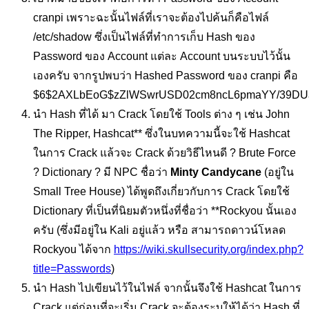
cranpi เพราะฉะนั้นไฟล์ที่เราจะต้องไปค้นก็คือไฟล์
/etc/shadow ซึ่งเป็นไฟล์ที่ทำการเก็บ Hash ของ
Password ของ Account แต่ละ Account บนระบบไว้นั้น
เองครับ จากรูปพบว่า Hashed Password ของ cranpi คือ
$6$2AXLbEoG$zZlWSwrUSD02cm8ncL6pmaYY/39DUai3
นำ Hash ที่ได้ มา Crack โดยใช้ Tools ต่าง ๆ เช่น John
The Ripper, Hashcat** ซึ่งในบทความนี้จะใช้ Hashcat
ในการ Crack แล้วจะ Crack ด้วยวิธีไหนดี ? Brute Force
? Dictionary ? มี NPC ชื่อว่า
Minty Candycane
(อยู่ใน
Small Tree House) ได้พูดถึงเกี่ยวกับการ Crack โดยใช้
Dictionary ที่เป็นที่นิยมตัวหนึ่งที่ชื่อว่า **Rockyou นั้นเอง
ครับ (ซึ่งมีอยู่ใน Kali อยู่แล้ว หรือ สามารถดาวน์โหลด
Rockyou ได้จาก
https://wiki.skullsecurity.org/index.php?
title=Passwords
)
นำ Hash ไปเขียนไว้ในไฟล์ จากนั้นจึงใช้ Hashcat ในการ
Crack แต่ก่อนที่จะเริ่ม Crack จะต้องระบุให้ได้ว่า Hash ที่