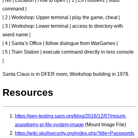
| No | Location | How to open | | 1 | Elf House#2 | sudo
command |
| 2 | Workshop: Upper terminal | play the game, cheat |
| 3 | Workshop: Lower terminal | access to directory with
wierd name |
| 4 | Santa’s Office | follow dialogue from WarGames |
| 5 | Train Station | execute command directly in less console
|
Santa Claus is in DFER room, Workshop building in 1978.
Resources
https://pen-testing.sans.org/blog/2016/12/07/mount-
araspberry-pi-file-system-image
(Mount Image File)
https://wiki.skullsecurity.org/index.php?title=Passwords