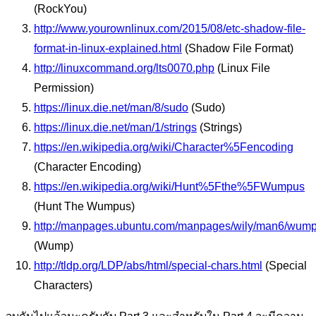
(RockYou)
http://www.yourownlinux.com/2015/08/etc-shadow-file-
format-in-linux-explained.html
(Shadow File Format)
http://linuxcommand.org/lts0070.php
(Linux File
Permission)
https://linux.die.net/man/8/sudo
(Sudo)
https://linux.die.net/man/1/strings
(Strings)
https://en.wikipedia.org/wiki/Character%5Fencoding
(Character Encoding)
https://en.wikipedia.org/wiki/Hunt%5Fthe%5FWumpus
(Hunt The Wumpus)
http://manpages.ubuntu.com/manpages/wily/man6/wump
(Wump)
http://tldp.org/LDP/abs/html/special-chars.html
(Special
Characters)