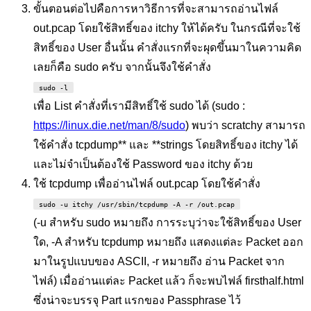
ขั้นตอนต่อไปคือการหาวิธีการที่จะสามารถอ่านไฟล์
out.pcap โดยใช้สิทธิ์ของ itchy ให้ได้ครับ ในกรณีที่จะใช้
สิทธิ์ของ User อื่นนั้น คำสั่งแรกที่จะผุดขึ้นมาในความคิด
เลยก็คือ sudo ครับ จากนั้นจึงใช้คำสั่ง
sudo -l
เพื่อ List คำสั่งที่เรามีสิทธิ์ใช้ sudo ได้ (sudo :
https://linux.die.net/man/8/sudo
) พบว่า scratchy สามารถ
ใช้คำสั่ง tcpdump** และ **strings โดยสิทธิ์ของ itchy ได้
และไม่จำเป็นต้องใช้ Password ของ itchy ด้วย
ใช้ tcpdump เพื่ออ่านไฟล์ out.pcap โดยใช้คำสั่ง
sudo -u itchy /usr/sbin/tcpdump -A -r /out.pcap
(-u สำหรับ sudo หมายถึง การระบุว่าจะใช้สิทธิ์ของ User
ใด, -A สำหรับ tcpdump หมายถึง แสดงแต่ละ Packet ออก
มาในรูปแบบของ ASCII, -r หมายถึง อ่าน Packet จาก
ไฟล์) เมื่ออ่านแต่ละ Packet แล้ว ก็จะพบไฟล์ firsthalf.html
ซึ่งน่าจะบรรจุ Part แรกของ Passphrase ไว้