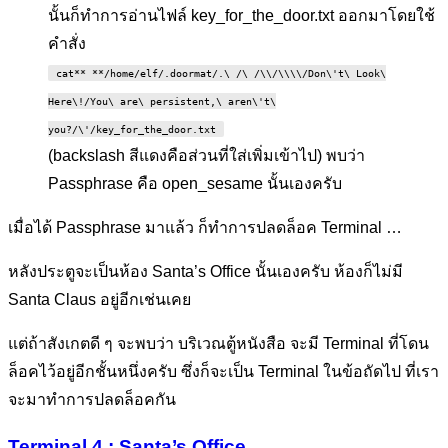
นั้นก็ทำการอ่านไฟล์ key_for_the_door.txt ออกมาโดยใช้
คำสั่ง
cat** **/home/elf/.doormat/.\ /\ /\\/\\\\/Don\'t\ Look\
Here\!/You\ are\ persistent,\ aren\'t\
you?/\'/key_for_the_door.txt
(backslash สีแดงคือส่วนที่ใส่เพิ่มเข้าไป) พบว่า
Passphrase คือ open_sesame นั้นเองครับ
เมื่อได้ Passphrase มาแล้ว ก็ทำการปลดล็อค Terminal …
หลังประตูจะเป็นห้อง Santa’s Office นั้นเองครับ ห้องก็ไม่มี
Santa Claus อยู่อีกเช่นเคย
แต่ถ้าสังเกตดี ๆ จะพบว่า บริเวณตู้หนังสือ จะมี Terminal ที่โดน
ล็อคไว้อยู่อีกชั้นหนึ่งครับ ซึ่งก็จะเป็น Terminal ในข้อถัดไป ที่เรา
จะมาทำการปลดล็อคกัน
Terminal 4 : Santa’s Office