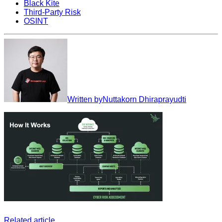
Black Kite
Third-Party Risk
OSINT
Written by
Nuttakorn Dhiraprayudti
Related article