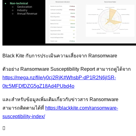
Black Kite กับการประเมินความเสี่ยงจาก Ransomware
ตัวอย่าง Ransomware Susceptibility Report สามารถดูได้จาก
https://mega.nz/file/y0cj2RjK#WhsbP-dP1R2N6jlSR-
0tc5MFDfDZG5gZ18Ad4PUbd4o
และสำหรับข้อมูลเพิ่มเติมเกี่ยวกับข่าวสาร Ransomware
สามารถติดตามได้ที่
https://blackkite.com/ransomware-
susceptibility-index/