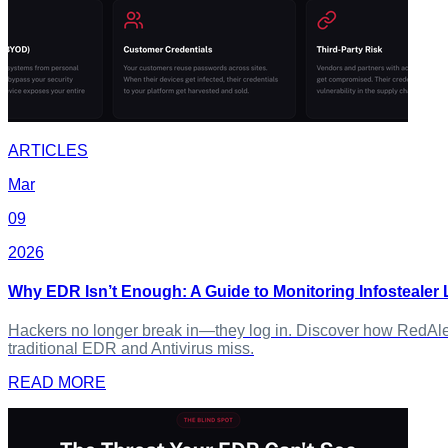
ARTICLES
Mar
09
2026
Why EDR Isn’t Enough: A Guide to Monitoring Infostealer 
Hackers no longer break in—they log in. Discover how RedAlert
traditional EDR and Antivirus miss.
READ MORE